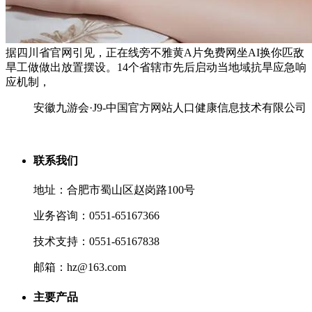
据四川省官网引见，正在线旁不雅黄A片免费网坐AI换你匹敌
旱工做做出放置摆设。14个省辖市先后启动当地域抗旱应急响
应机制，
安徽九游会·J9-中国官方网站人口健康信息技术有限公司
联系我们
地址：合肥市蜀山区赵岗路100号
业务咨询：0551-65167366
技术支持：0551-65167838
邮箱：hz@163.com
主要产品