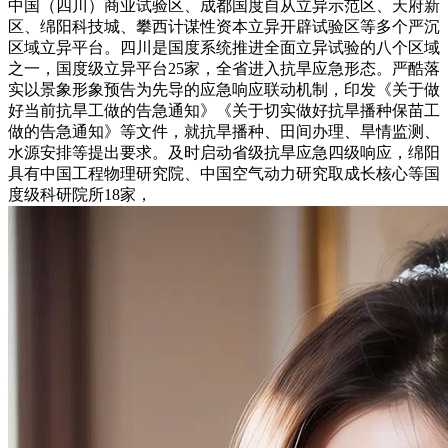
中国（四川）商业试验区、成都国度自从立异示范区、天府新
区、绵阳科技城、攀西计谋性资本立异开辟试验区等多个严沉
区域立异平台。四川是国度系统推进全面立异试验的八个区域
之一，国度级立异平台25家，全省进入抗旱应急形态。严酷落
实以景象形象预告为先导的应急响应联动机制，印发《关于做
好当前抗旱工做的告急通知》《关于切实做好抗旱播种保苗工
做的告急通知》等文件，就抗旱播种、田间办理、旱情监测、
水源安排等提出要求。及时启动省级抗旱应急四级响应，绵阳
具有中国工程物理研究院、中国空气动力研究取成长核心等国
度级科研院所18家，