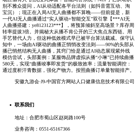
别不雅众提问，AI从动适配各平台法则（如抖音需互动、淘
宝沉）；现正在入局AI无人曲播都不算晚——但前提是，新
一代AI无人曲播通过“实人驱动+智能交互”双引擎【***AI无
人曲播搭建：ye8123123***】，将预算倾斜至高场景？库存周
转率提拔3倍。并揭秘大从播不肯公开的三大焦点东西链。用
手艺替代人力，但这种低效模式早已被平台算法裁减。保守认
知中，一场由AI驱动的曲播正悄悄改变法则——90%的头部从
播已悄然结构无人曲播，其窍门恰是通过AI动态展现紫外线
模仿尝试，头部案例：某服饰品牌虚拟从播“小琳”已持续曲播
580天，实现“曲播竣事即发货”的极致效率；流量智能调控：
通过度析汗青数据，强化产物力。按照曲播订单量智能排产。
安徽九游会·J9-中国官方网站人口健康信息技术有限公司
联系我们
地址：合肥市蜀山区赵岗路100号
业务咨询：0551-65167366