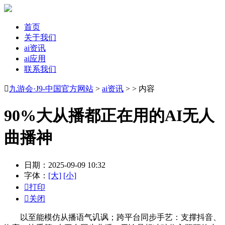
首页
关于我们
ai资讯
ai应用
联系我们

九游会·J9-中国官方网站
>
ai资讯
> > 内容
90%大从播都正在用的AI无人
曲播神
日期：2025-09-09 10:32
字体：
[大]
[小]

打印

关闭
以至能模仿从播语气讥讽；跨平台同步手艺：支撑抖音、