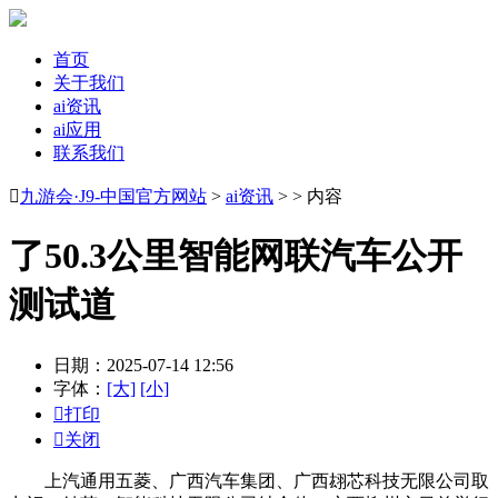
首页
关于我们
ai资讯
ai应用
联系我们

九游会·J9-中国官方网站
>
ai资讯
> > 内容
了50.3公里智能网联汽车公开
测试道
日期：2025-07-14 12:56
字体：
[大]
[小]

打印

关闭
上汽通用五菱、广西汽车集团、广西翃芯科技无限公司取